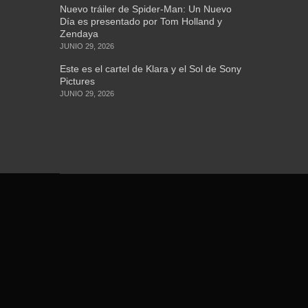
Nuevo tráiler de Spider-Man: Un Nuevo
Día es presentado por Tom Holland y
Zendaya
JUNIO 29, 2026
Este es el cartel de Klara y el Sol de Sony
Pictures
JUNIO 29, 2026