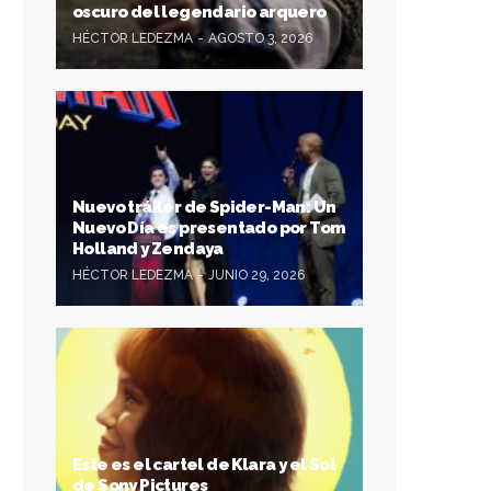
oscuro del legendario arquero
HÉCTOR LEDEZMA
AGOSTO 3, 2026
Nuevo tráiler de Spider-Man: Un
Nuevo Día es presentado por Tom
Holland y Zendaya
HÉCTOR LEDEZMA
JUNIO 29, 2026
Este es el cartel de Klara y el Sol
de Sony Pictures