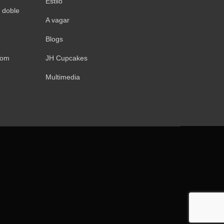
Estilo
 doble
A vagar
Blogs
Tom
JH Cupcakes
Multimedia