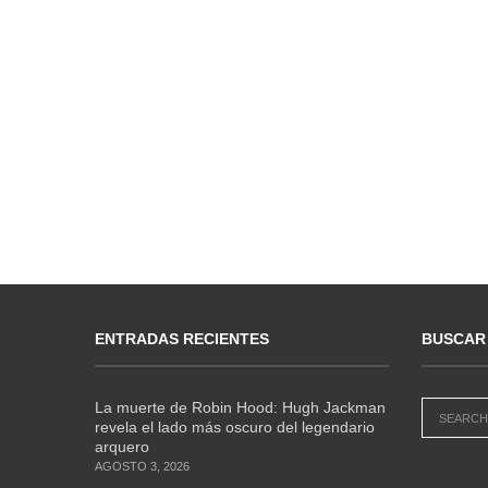
ENTRADAS RECIENTES
BUSCAR
La muerte de Robin Hood: Hugh Jackman
revela el lado más oscuro del legendario
arquero
AGOSTO 3, 2026