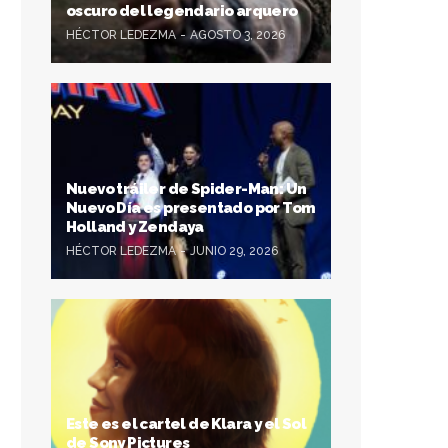
oscuro del legendario arquero
HÉCTOR LEDEZMA
AGOSTO 3, 2026
Nuevo tráiler de Spider-Man: Un
Nuevo Día es presentado por Tom
Holland y Zendaya
HÉCTOR LEDEZMA
JUNIO 29, 2026
Este es el cartel de Klara y el Sol
de Sony Pictures