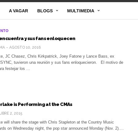
A VAGAR
BLOGS
MULTIMEDIA
ENTO
encuentra y sus fans enloquecen
MA
AGOSTO 10, 2016
ke, JC Chasez, Chris Kirkpatrick, Joey Fatone y Lance Bass, ex
NSYNC, tuvieron una reunión y sus fans enloquecieron. El motivo de
ara festejar los …
rlake is Performing at the CMAs
BRE 2, 2015
e will share the stage with Chris Stapleton at the Country Music
rds on Wednesday night, the pop star announced Monday (Nov. 2).…