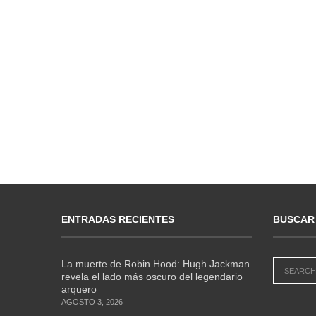
ENTRADAS RECIENTES
BUSCAR
La muerte de Robin Hood: Hugh Jackman
revela el lado más oscuro del legendario
arquero
AGOSTO 3, 2026