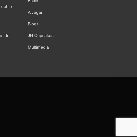
Estilo
 doble
A vagar
Blogs
s del
JH Cupcakes
Multimedia