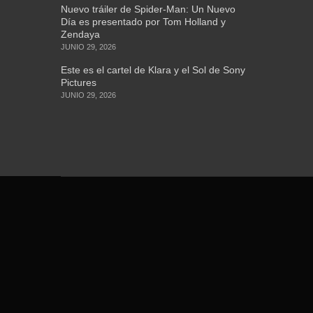
Nuevo tráiler de Spider-Man: Un Nuevo
Día es presentado por Tom Holland y
Zendaya
JUNIO 29, 2026
Este es el cartel de Klara y el Sol de Sony
Pictures
JUNIO 29, 2026