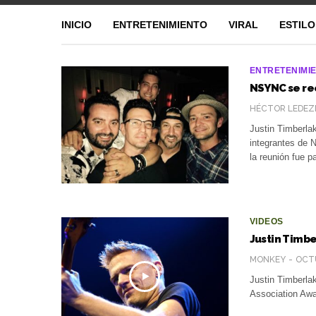
INICIO
ENTRETENIMIENTO
VIRAL
ESTILO
ENTRETENIMI
NSYNC se re
HÉCTOR LEDEZ
Justin Timberla
integrantes de 
la reunión fue p
VIDEOS
Justin Timbe
MONKEY
OCTU
Justin Timberlak
Association Awa