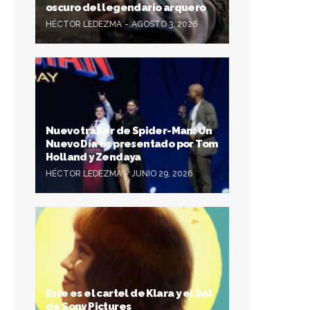
oscuro del legendario arquero
HÉCTOR LEDEZMA
AGOSTO 3, 2026
Nuevo tráiler de Spider-Man: Un
Nuevo Día es presentado por Tom
Holland y Zendaya
HÉCTOR LEDEZMA
JUNIO 29, 2026
Este es el cartel de Klara y el Sol
de Sony Pictures