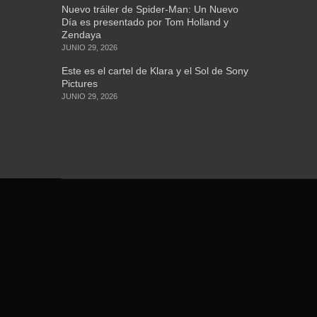
Nuevo tráiler de Spider-Man: Un Nuevo
Día es presentado por Tom Holland y
Zendaya
JUNIO 29, 2026
Este es el cartel de Klara y el Sol de Sony
Pictures
JUNIO 29, 2026