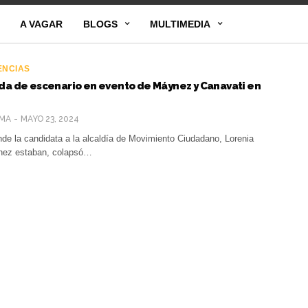
A VAGAR
BLOGS
MULTIMEDIA
ENCIAS
da de escenario en evento de Máynez y Canavati en
MA
MAYO 23, 2024
nde la candidata a la alcaldía de Movimiento Ciudadano, Lorenia
nez estaban, colapsó…