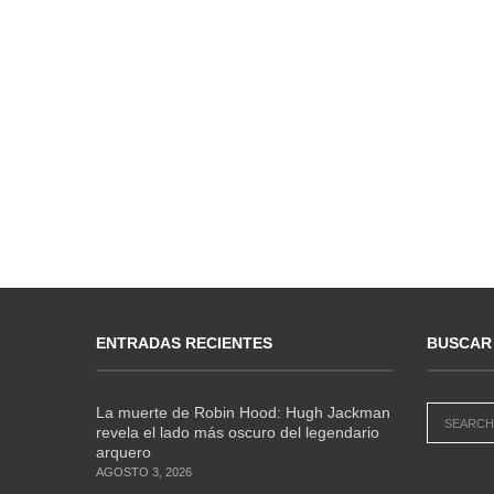
ENTRADAS RECIENTES
BUSCAR
La muerte de Robin Hood: Hugh Jackman
revela el lado más oscuro del legendario
arquero
AGOSTO 3, 2026