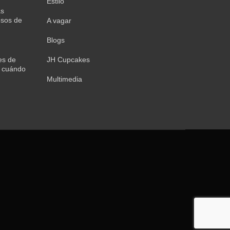
Estilo
as
sos de
A vagar
Blogs
es de
JH Cupcakes
 cuándo
Multimedia