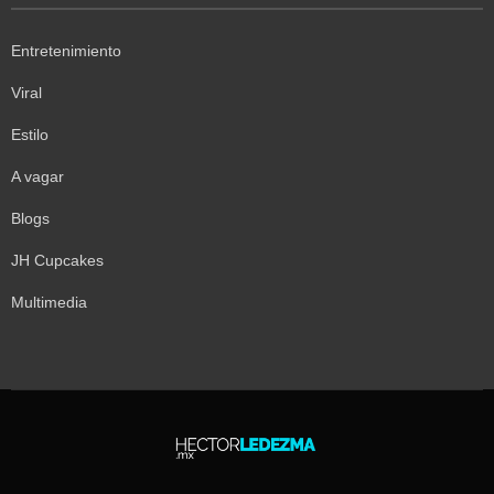
Entretenimiento
Viral
Estilo
A vagar
Blogs
JH Cupcakes
Multimedia