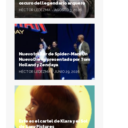
oscuro del legendario arquero
HÉCTOR LEDEZMA
AGOSTO 3, 2026
Nuevo tráiler de Spider-Man: Un
Nuevo Día es presentado por Tom
Holland y Zendaya
HÉCTOR LEDEZMA
JUNIO 29, 2026
Este es el cartel de Klara y el Sol
de Sony Pictures