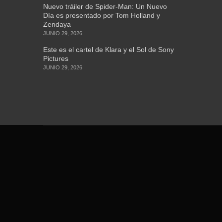
Nuevo tráiler de Spider-Man: Un Nuevo
Día es presentado por Tom Holland y
Zendaya
JUNIO 29, 2026
Este es el cartel de Klara y el Sol de Sony
Pictures
JUNIO 29, 2026