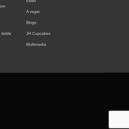
Estilo
Tom
A vagar
Blogs
 doble
JH Cupcakes
Multimedia