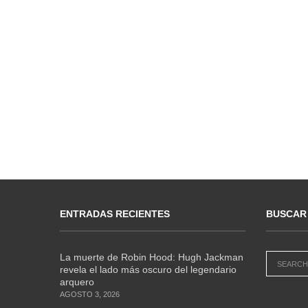
ENTRADAS RECIENTES
BUSCAR
La muerte de Robin Hood: Hugh Jackman
revela el lado más oscuro del legendario
arquero
AGOSTO 3, 2026