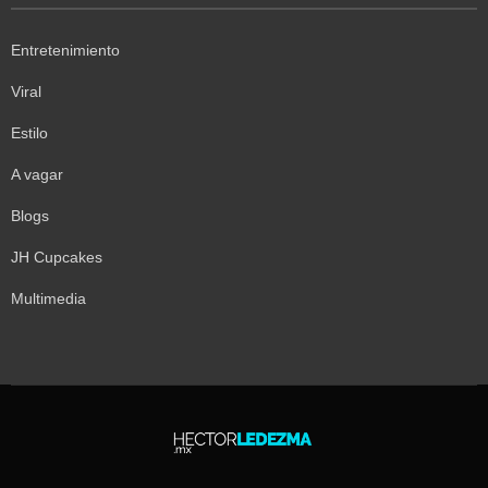
Entretenimiento
Viral
Estilo
A vagar
Blogs
JH Cupcakes
Multimedia