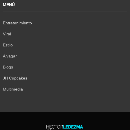
MENÚ
Entretenimiento
Viral
Estilo
A vagar
Blogs
JH Cupcakes
Multimedia