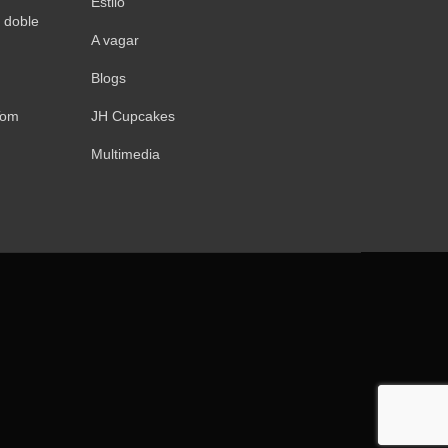
Estilo
 doble
A vagar
Blogs
Tom
JH Cupcakes
Multimedia