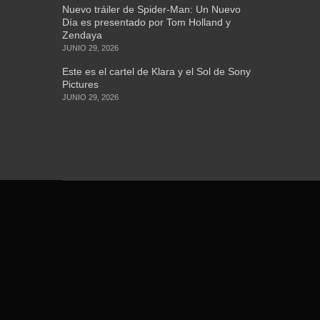
Nuevo tráiler de Spider-Man: Un Nuevo
Día es presentado por Tom Holland y
Zendaya
JUNIO 29, 2026
Este es el cartel de Klara y el Sol de Sony
Pictures
JUNIO 29, 2026