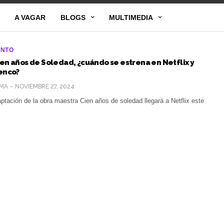
A VAGAR
BLOGS
MULTIMEDIA
ENTO
ien años de Soledad, ¿cuándo se estrena en Netflix y
lenco?
MA
NOVIEMBRE 27, 2024
ptación de la obra maestra Cien años de soledad llegará a Netflix este