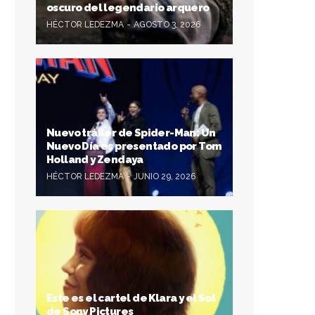
oscuro del legendario arquero
HÉCTOR LEDEZMA
AGOSTO 3, 2026
Nuevo tráiler de Spider-Man: Un
Nuevo Día es presentado por Tom
Holland y Zendaya
HÉCTOR LEDEZMA
JUNIO 29, 2026
Este es el cartel de Klara y el Sol
de Sony Pictures