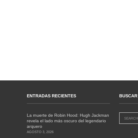
ENTRADAS RECIENTES
BUSCAR
La muerte de Robin Hood: Hugh Jackman
revela el lado más oscuro del legendario
arquero
AGOSTO 3, 2026