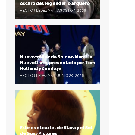
oscuro del legendario arquero
HÉCTOR LEDEZMA
AGOSTO 3, 2026
Nuevo tráiler de Spider-Man: Un
Nuevo Día es presentado por Tom
Holland y Zendaya
HÉCTOR LEDEZMA
JUNIO 29, 2026
Este es el cartel de Klara y el Sol
de Sony Pictures