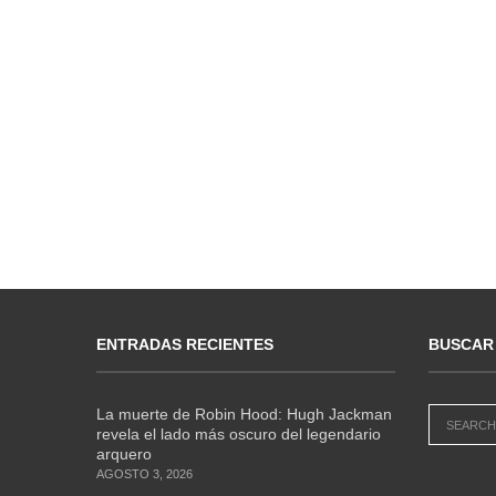
ENTRADAS RECIENTES
BUSCAR
La muerte de Robin Hood: Hugh Jackman
revela el lado más oscuro del legendario
arquero
AGOSTO 3, 2026