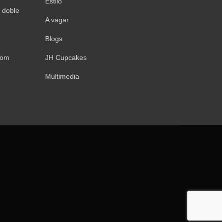
Estilo
 doble
A vagar
Blogs
Tom
JH Cupcakes
Multimedia