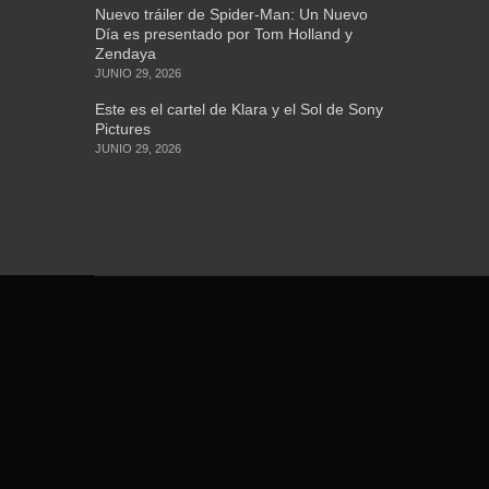
Nuevo tráiler de Spider-Man: Un Nuevo
Día es presentado por Tom Holland y
Zendaya
JUNIO 29, 2026
Este es el cartel de Klara y el Sol de Sony
Pictures
JUNIO 29, 2026