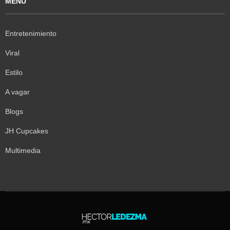
MENÚ
Entretenimiento
Viral
Estilo
A vagar
Blogs
JH Cupcakes
Multimedia