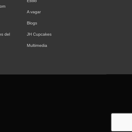
Estilo
Tom
A vagar
Blogs
s del
JH Cupcakes
Multimedia