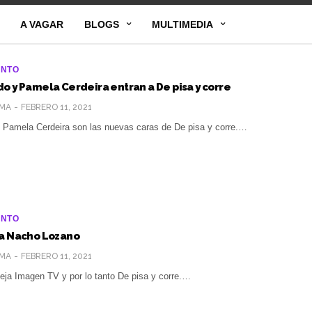
A VAGAR
BLOGS
MULTIMEDIA
ENTO
o y Pamela Cerdeira entran a De pisa y corre
MA
FEBRERO 11, 2021
 Pamela Cerdeira son las nuevas caras de De pisa y corre.…
ENTO
va Nacho Lozano
MA
FEBRERO 11, 2021
ja Imagen TV y por lo tanto De pisa y corre.…