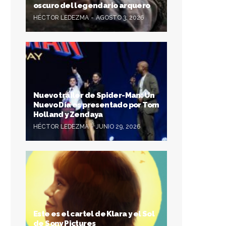
oscuro del legendario arquero
HÉCTOR LEDEZMA
AGOSTO 3, 2026
Nuevo tráiler de Spider-Man: Un
Nuevo Día es presentado por Tom
Holland y Zendaya
HÉCTOR LEDEZMA
JUNIO 29, 2026
Este es el cartel de Klara y el Sol
de Sony Pictures