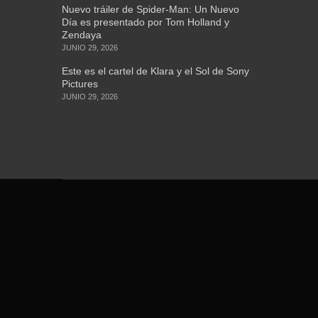
Nuevo tráiler de Spider-Man: Un Nuevo
Día es presentado por Tom Holland y
Zendaya
JUNIO 29, 2026
Este es el cartel de Klara y el Sol de Sony
Pictures
JUNIO 29, 2026