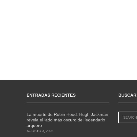
ENTRADAS RECIENTES
BUSCAR
La muerte de Robin Hood: Hugh Jackman
revela el lado más oscuro del legendario
arquero
AGOSTO 3, 2026