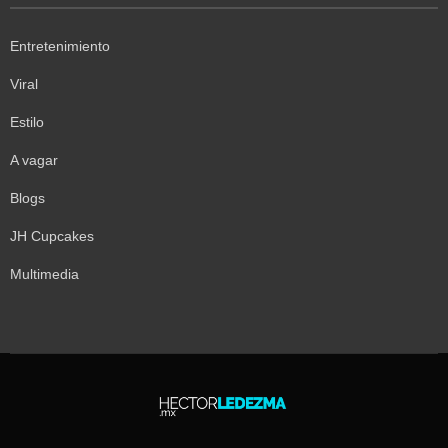
Entretenimiento
Viral
Estilo
A vagar
Blogs
JH Cupcakes
Multimedia