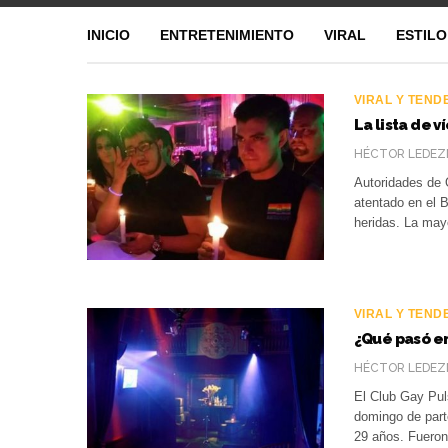
INICIO
ENTRETENIMIENTO
VIRAL
ESTILO
VIRAL Y TEND
La lista de 
HÉCTOR LEDEZ
Autoridades de O
atentado en el 
heridas. La may
VIRAL Y TEND
¿Qué pasó en
HÉCTOR LEDEZ
El Club Gay Puls
domingo de part
29 años. Fuero