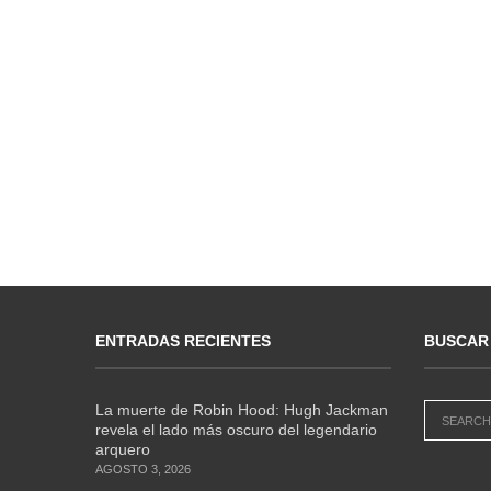
ENTRADAS RECIENTES
BUSCAR
La muerte de Robin Hood: Hugh Jackman
revela el lado más oscuro del legendario
arquero
AGOSTO 3, 2026