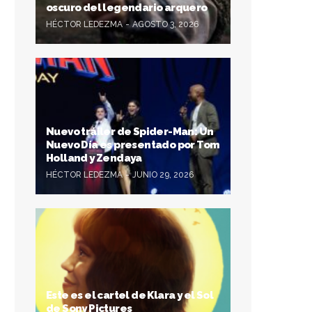
oscuro del legendario arquero
HÉCTOR LEDEZMA
AGOSTO 3, 2026
Nuevo tráiler de Spider-Man: Un
Nuevo Día es presentado por Tom
Holland y Zendaya
HÉCTOR LEDEZMA
JUNIO 29, 2026
Este es el cartel de Klara y el Sol
de Sony Pictures