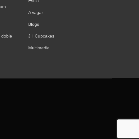
Estilo
Tom
A vagar
Blogs
 doble
JH Cupcakes
Multimedia