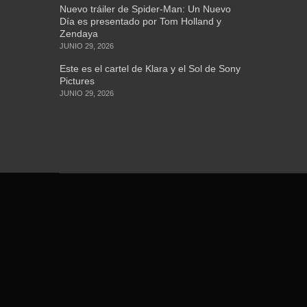
Nuevo tráiler de Spider-Man: Un Nuevo
Día es presentado por Tom Holland y
Zendaya
JUNIO 29, 2026
Este es el cartel de Klara y el Sol de Sony
Pictures
JUNIO 29, 2026