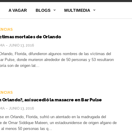
A VAGAR
BLOGS
MULTIMEDIA
ENCIAS
víctimas mortales de Orlando
MA
JUNIO 13, 2016
rlando, Florida, difundieron algunos nombres de las víctimas del
Bar Pulse, donde murieron alrededor de 50 personas y 53 resultaron
oría son de origen lat…
ENCIAS
 Orlando?, así sucedió la masacre en Bar Pulse
MA
JUNIO 13, 2016
e en Orlando, Florida, sufrió un atentado en la madrugada del
e de Omar Siddique Mateen, un estadounidense de origen afgano de
n al menos 50 personas las q…