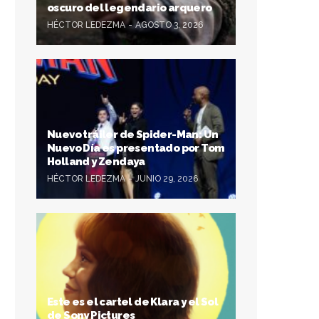
oscuro del legendario arquero
HÉCTOR LEDEZMA
AGOSTO 3, 2026
Nuevo tráiler de Spider-Man: Un
Nuevo Día es presentado por Tom
Holland y Zendaya
HÉCTOR LEDEZMA
JUNIO 29, 2026
Este es el cartel de Klara y el Sol
de Sony Pictures