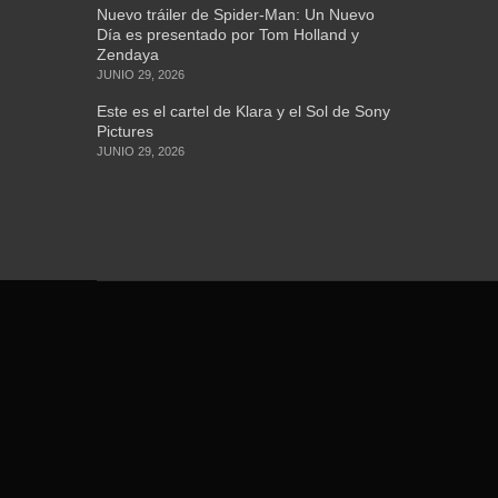
Nuevo tráiler de Spider-Man: Un Nuevo
Día es presentado por Tom Holland y
Zendaya
JUNIO 29, 2026
Este es el cartel de Klara y el Sol de Sony
Pictures
JUNIO 29, 2026