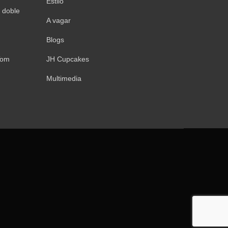
Estilo
 doble
A vagar
Blogs
Tom
JH Cupcakes
Multimedia