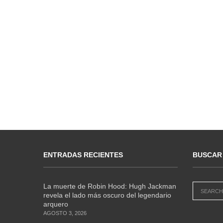
ENTRADAS RECIENTES
BUSCAR
La muerte de Robin Hood: Hugh Jackman
revela el lado más oscuro del legendario
arquero
AGOSTO 3, 2026