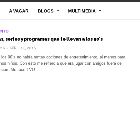
A VAGAR
BLOGS
MULTIMEDIA
ENTO
s, series y programas que te llevan a los 90´s
MA
ABRIL 14, 2016
 los 90´s no había tantas opciones de entretenimiento, al menos para
mos niños. Con esto me refiero a que era jugar con amigos fuera de
visión. Me tocó TVO…