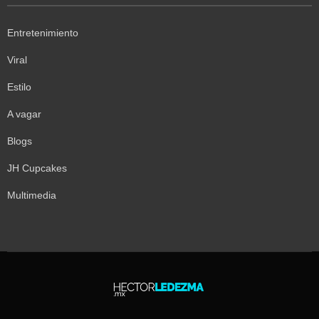
Entretenimiento
Viral
Estilo
A vagar
Blogs
JH Cupcakes
Multimedia