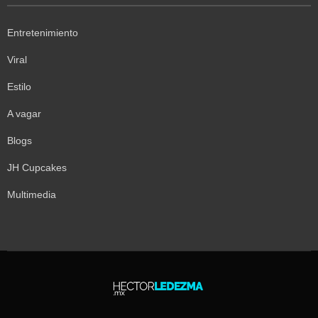
Entretenimiento
Viral
Estilo
A vagar
Blogs
JH Cupcakes
Multimedia