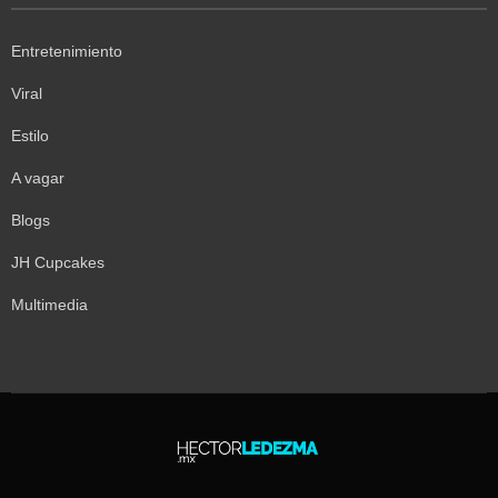
Entretenimiento
Viral
Estilo
A vagar
Blogs
JH Cupcakes
Multimedia