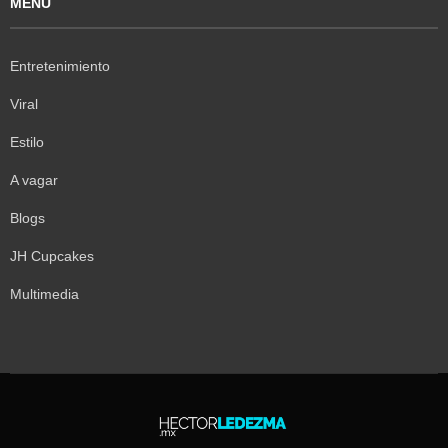
MENÚ
Entretenimiento
Viral
Estilo
A vagar
Blogs
JH Cupcakes
Multimedia