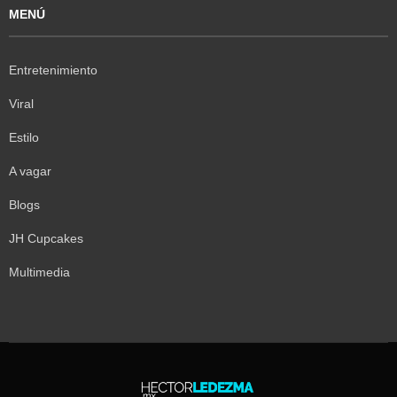
MENÚ
Entretenimiento
Viral
Estilo
A vagar
Blogs
JH Cupcakes
Multimedia