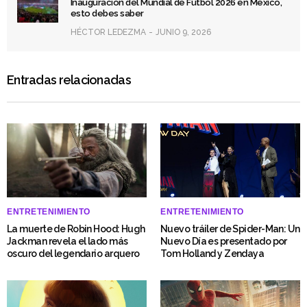
Inauguración del Mundial de Fútbol 2026 en México,
esto debes saber
HÉCTOR LEDEZMA
JUNIO 9, 2026
Entradas relacionadas
ENTRETENIMIENTO
ENTRETENIMIENTO
La muerte de Robin Hood: Hugh
Nuevo tráiler de Spider-Man: Un
Jackman revela el lado más
Nuevo Día es presentado por
oscuro del legendario arquero
Tom Holland y Zendaya