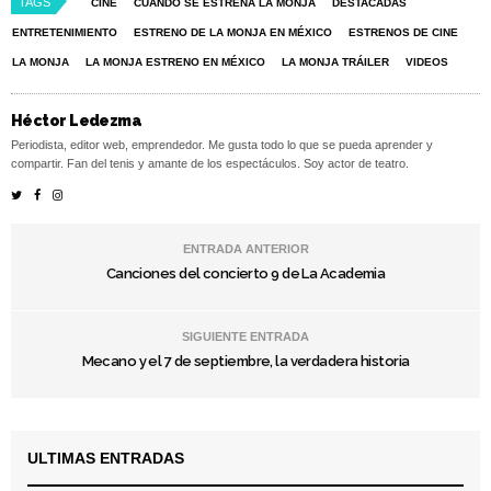
TAGS
CINE
CUÁNDO SE ESTRENA LA MONJA
DESTACADAS
ENTRETENIMIENTO
ESTRENO DE LA MONJA EN MÉXICO
ESTRENOS DE CINE
LA MONJA
LA MONJA ESTRENO EN MÉXICO
LA MONJA TRÁILER
VIDEOS
Héctor Ledezma
Periodista, editor web, emprendedor. Me gusta todo lo que se pueda aprender y
compartir. Fan del tenis y amante de los espectáculos. Soy actor de teatro.
ENTRADA ANTERIOR
Canciones del concierto 9 de La Academia
SIGUIENTE ENTRADA
Mecano y el 7 de septiembre, la verdadera historia
ULTIMAS ENTRADAS