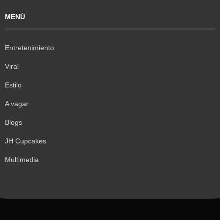
MENÚ
Entretenimiento
Viral
Estilo
A vagar
Blogs
JH Cupcakes
Multimedia