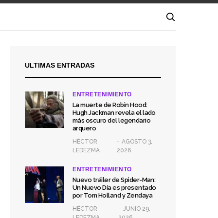
ULTIMAS ENTRADAS
ENTRETENIMIENTO
La muerte de Robin Hood:
Hugh Jackman revela el lado
más oscuro del legendario
arquero
HÉCTOR
AGOSTO 3,
LEDEZMA
2026
ENTRETENIMIENTO
Nuevo tráiler de Spider-Man:
Un Nuevo Día es presentado
por Tom Holland y Zendaya
HÉCTOR
JUNIO 29,
LEDEZMA
2026