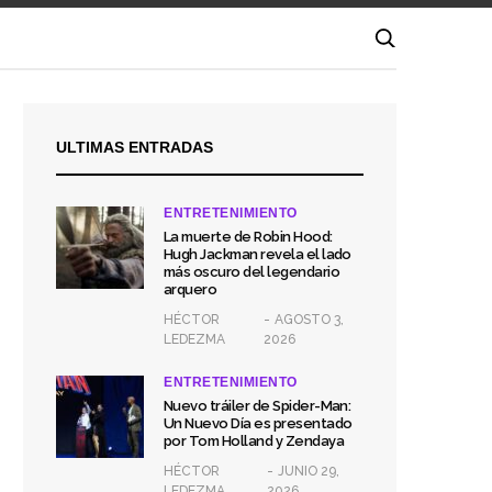
ULTIMAS ENTRADAS
ENTRETENIMIENTO
La muerte de Robin Hood:
Hugh Jackman revela el lado
más oscuro del legendario
arquero
HÉCTOR
AGOSTO 3,
LEDEZMA
2026
ENTRETENIMIENTO
Nuevo tráiler de Spider-Man:
Un Nuevo Día es presentado
por Tom Holland y Zendaya
HÉCTOR
JUNIO 29,
LEDEZMA
2026