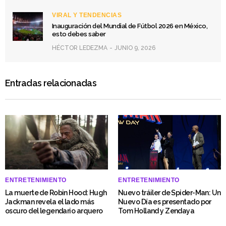
VIRAL Y TENDENCIAS
Inauguración del Mundial de Fútbol 2026 en México,
esto debes saber
HÉCTOR LEDEZMA
JUNIO 9, 2026
Entradas relacionadas
ENTRETENIMIENTO
ENTRETENIMIENTO
La muerte de Robin Hood: Hugh
Nuevo tráiler de Spider-Man: Un
Jackman revela el lado más
Nuevo Día es presentado por
oscuro del legendario arquero
Tom Holland y Zendaya