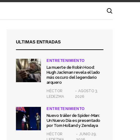
ULTIMAS ENTRADAS
ENTRETENIMIENTO
La muerte de Robin Hood:
Hugh Jackman revela el lado
más oscuro del legendario
arquero
HÉCTOR
AGOSTO 3,
LEDEZMA
2026
ENTRETENIMIENTO
Nuevo tráiler de Spider-Man:
Un Nuevo Día es presentado
por Tom Holland y Zendaya
HÉCTOR
JUNIO 29,
LEDEZMA
2026