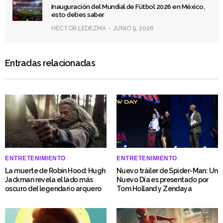
Inauguración del Mundial de Fútbol 2026 en México,
esto debes saber
HÉCTOR LEDEZMA
JUNIO 9, 2026
Entradas relacionadas
ENTRETENIMIENTO
ENTRETENIMIENTO
La muerte de Robin Hood: Hugh
Nuevo tráiler de Spider-Man: Un
Jackman revela el lado más
Nuevo Día es presentado por
oscuro del legendario arquero
Tom Holland y Zendaya