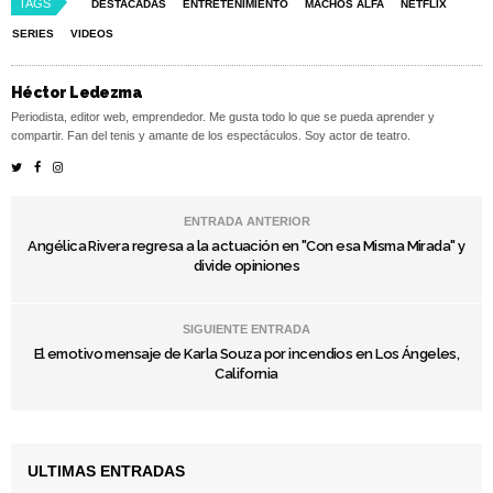
TAGS
DESTACADAS
ENTRETENIMIENTO
MACHOS ALFA
NETFLIX
SERIES
VIDEOS
Héctor Ledezma
Periodista, editor web, emprendedor. Me gusta todo lo que se pueda aprender y
compartir. Fan del tenis y amante de los espectáculos. Soy actor de teatro.
ENTRADA ANTERIOR
Angélica Rivera regresa a la actuación en "Con esa Misma Mirada" y
divide opiniones
SIGUIENTE ENTRADA
El emotivo mensaje de Karla Souza por incendios en Los Ángeles,
California
ULTIMAS ENTRADAS