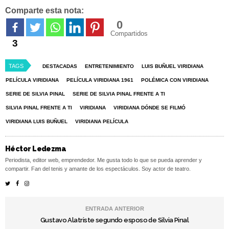
Comparte esta nota:
0
Compartidos
3
TAGS
DESTACADAS
ENTRETENIMIENTO
LUIS BUÑUEL VIRIDIANA
PELÍCULA VIRIDIANA
PELÍCULA VIRIDIANA 1961
POLÉMICA CON VIRIDIANA
SERIE DE SILVIA PINAL
SERIE DE SILVIA PINAL FRENTE A TI
SILVIA PINAL FRENTE A TI
VIRIDIANA
VIRIDIANA DÓNDE SE FILMÓ
VIRIDIANA LUIS BUÑUEL
VIRIDIANA PELÍCULA
Héctor Ledezma
Periodista, editor web, emprendedor. Me gusta todo lo que se pueda aprender y
compartir. Fan del tenis y amante de los espectáculos. Soy actor de teatro.
ENTRADA ANTERIOR
Gustavo Alatriste segundo esposo de Silvia Pinal