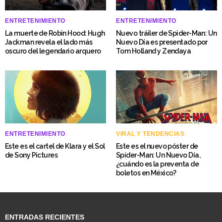
ENTRETENIMIENTO
ENTRETENIMIENTO
La muerte de Robin Hood: Hugh
Nuevo tráiler de Spider-Man: Un
Jackman revela el lado más
Nuevo Día es presentado por
oscuro del legendario arquero
Tom Holland y Zendaya
ENTRETENIMIENTO
VIRAL Y TENDENCIAS
Este es el cartel de Klara y el Sol
Este es el nuevo póster de
de Sony Pictures
Spider-Man: Un Nuevo Día,
¿cuándo es la preventa de
boletos en México?
ENTRADAS RECIENTES