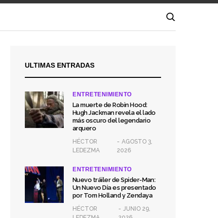
ULTIMAS ENTRADAS
ENTRETENIMIENTO
La muerte de Robin Hood:
Hugh Jackman revela el lado
más oscuro del legendario
arquero
HÉCTOR
AGOSTO 3,
LEDEZMA
2026
ENTRETENIMIENTO
Nuevo tráiler de Spider-Man:
Un Nuevo Día es presentado
por Tom Holland y Zendaya
HÉCTOR
JUNIO 29,
LEDEZMA
2026