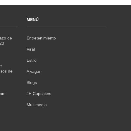
MENÚ
Razo de
Entretenimiento
020
Viral
Estilo
as
sos de
A vagar
Blogs
Tom
JH Cupcakes
Multimedia