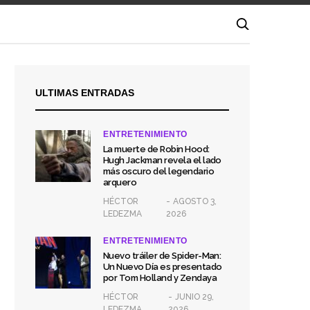
ULTIMAS ENTRADAS
ENTRETENIMIENTO
La muerte de Robin Hood:
Hugh Jackman revela el lado
más oscuro del legendario
arquero
HÉCTOR
AGOSTO 3,
LEDEZMA
2026
ENTRETENIMIENTO
Nuevo tráiler de Spider-Man:
Un Nuevo Día es presentado
por Tom Holland y Zendaya
HÉCTOR
JUNIO 29,
LEDEZMA
2026