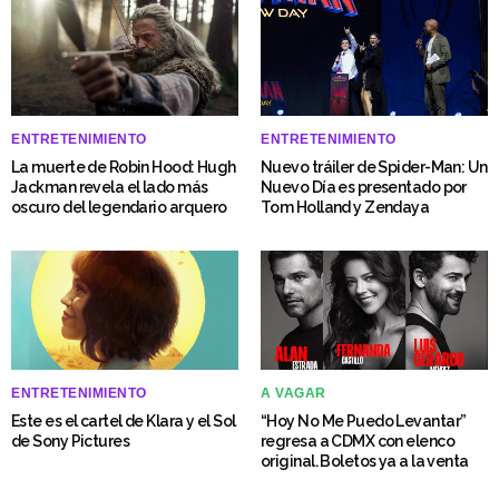
ENTRETENIMIENTO
ENTRETENIMIENTO
La muerte de Robin Hood: Hugh
Nuevo tráiler de Spider-Man: Un
Jackman revela el lado más
Nuevo Día es presentado por
oscuro del legendario arquero
Tom Holland y Zendaya
ENTRETENIMIENTO
A VAGAR
Este es el cartel de Klara y el Sol
“Hoy No Me Puedo Levantar”
de Sony Pictures
regresa a CDMX con elenco
original. Boletos ya a la venta