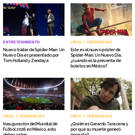
ENTRETENIMIENTO
VIRAL Y TENDENCIAS
Nuevo tráiler de Spider-Man: Un
Este es el nuevo póster de
Nuevo Día es presentado por
Spider-Man: Un Nuevo Día,
Tom Holland y Zendaya
¿cuándo es la preventa de
boletos en México?
VIRAL Y TENDENCIAS
VIRAL Y TENDENCIAS
Inauguración del Mundial de
¿Quién es Gerardo Taracena y
Fútbol 2026 en México, esto
por qué su muerte generó
debes saber
impacto?