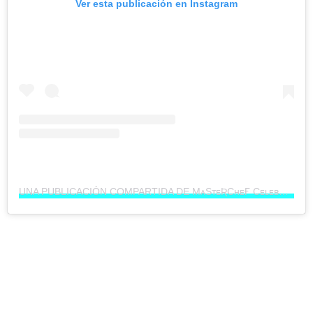
Ver esta publicación en Instagram
UNA PUBLICACIÓN COMPARTIDA DE MᴀSᴛᴇƦCʜᴇҒ CᴇʟᴇʙƦꞮᴛʏ (@MASTERCHEFMX)