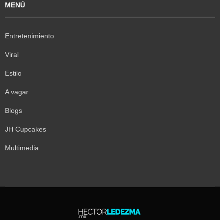
MENÚ
Entretenimiento
Viral
Estilo
A vagar
Blogs
JH Cupcakes
Multimedia