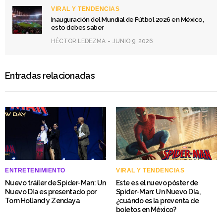
VIRAL Y TENDENCIAS
Inauguración del Mundial de Fútbol 2026 en México,
esto debes saber
HÉCTOR LEDEZMA
JUNIO 9, 2026
Entradas relacionadas
ENTRETENIMIENTO
VIRAL Y TENDENCIAS
Nuevo tráiler de Spider-Man: Un
Este es el nuevo póster de
Nuevo Día es presentado por
Spider-Man: Un Nuevo Día,
Tom Holland y Zendaya
¿cuándo es la preventa de
boletos en México?