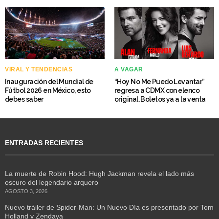
VIRAL Y TENDENCIAS
A VAGAR
Inauguración del Mundial de
“Hoy No Me Puedo Levantar”
Fútbol 2026 en México, esto
regresa a CDMX con elenco
debes saber
original. Boletos ya a la venta
ENTRADAS RECIENTES
La muerte de Robin Hood: Hugh Jackman revela el lado más
oscuro del legendario arquero
AGOSTO 3, 2026
Nuevo tráiler de Spider-Man: Un Nuevo Día es presentado por Tom
Holland y Zendaya